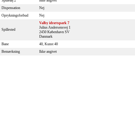
Spilletøj 2
Ikke angivet
Dispensation
Nej
Oprykningsforbud
Nej
Valby idrætspark 7
Julius Andersensvej 1
Spillested
2450 København SV
Danmark
Bane
40, Kunst 40
Bemærkning
Ikke angivet