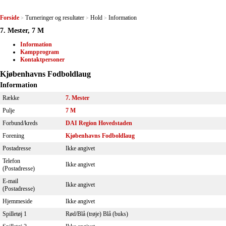
Forside
Turneringer og resultater
Hold
Information
>
>
>
7. Mester, 7 M
Information
Kampprogram
Kontaktpersoner
Kjøbenhavns Fodboldlaug
Information
Række
7. Mester
Pulje
7 M
Forbund/kreds
DAI Region Hovedstaden
Forening
Kjøbenhavns Fodboldlaug
Postadresse
Ikke angivet
Telefon
Ikke angivet
(Postadresse)
E-mail
Ikke angivet
(Postadresse)
Hjemmeside
Ikke angivet
Spilletøj 1
Rød/Blå (trøje) Blå (buks)