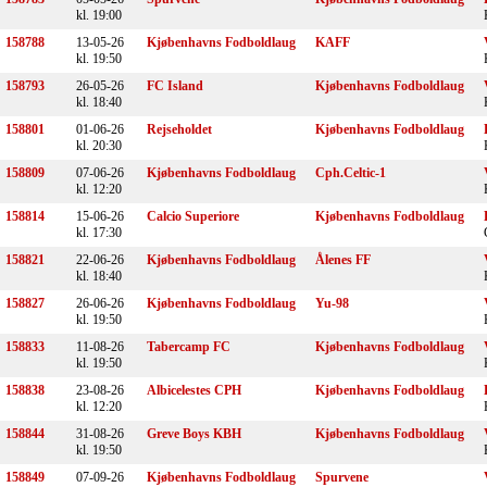
kl. 19:00
158788
13-05-26
Kjøbenhavns Fodboldlaug
KAFF
kl. 19:50
158793
26-05-26
FC Island
Kjøbenhavns Fodboldlaug
kl. 18:40
158801
01-06-26
Rejseholdet
Kjøbenhavns Fodboldlaug
kl. 20:30
158809
07-06-26
Kjøbenhavns Fodboldlaug
Cph.Celtic-1
kl. 12:20
158814
15-06-26
Calcio Superiore
Kjøbenhavns Fodboldlaug
kl. 17:30
158821
22-06-26
Kjøbenhavns Fodboldlaug
Ålenes FF
kl. 18:40
158827
26-06-26
Kjøbenhavns Fodboldlaug
Yu-98
kl. 19:50
158833
11-08-26
Tabercamp FC
Kjøbenhavns Fodboldlaug
kl. 19:50
158838
23-08-26
Albicelestes CPH
Kjøbenhavns Fodboldlaug
kl. 12:20
158844
31-08-26
Greve Boys KBH
Kjøbenhavns Fodboldlaug
kl. 19:50
158849
07-09-26
Kjøbenhavns Fodboldlaug
Spurvene