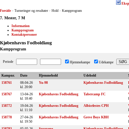
Eksp
Forside
Turneringer og resultater
Hold
Kampprogram
>
>
>
7. Mester, 7 M
Information
Kampprogram
Kontaktpersoner
Kjøbenhavns Fodboldlaug
Kampprogram
Periode
Hjemmekampe
Udekampe
Kampnr.
Dato
Hjemmehold
Udehold
158761
08-04-26
Yu-98
Kjøbenhavns Fodboldlaug
kl. 20:00
158767
13-04-26
Kjøbenhavns Fodboldlaug
Tabercamp FC
kl. 18:40
158772
19-04-26
Kjøbenhavns Fodboldlaug
Albicelestes CPH
kl. 11:10
158778
27-04-26
Kjøbenhavns Fodboldlaug
Greve Boys KBH
kl. 19:50
158783
05-05-26
Spurvene
Kjøbenhavns Fodboldlaug