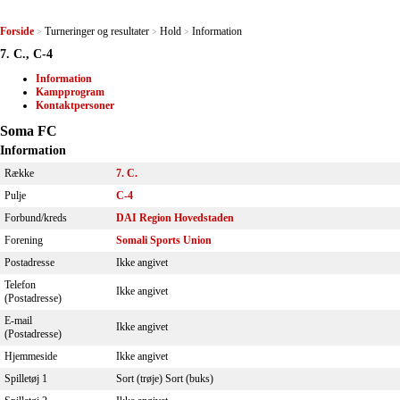
Forside
Turneringer og resultater
Hold
Information
>
>
>
7. C., C-4
Information
Kampprogram
Kontaktpersoner
Soma FC
Information
Række
7. C.
Pulje
C-4
Forbund/kreds
DAI Region Hovedstaden
Forening
Somali Sports Union
Postadresse
Ikke angivet
Telefon
Ikke angivet
(Postadresse)
E-mail
Ikke angivet
(Postadresse)
Hjemmeside
Ikke angivet
Spilletøj 1
Sort (trøje) Sort (buks)