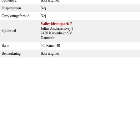
Spilletøj 2
Ikke angivet
Dispensation
Nej
Oprykningsforbud
Nej
Valby idrætspark 7
Julius Andersensvej 1
Spillested
2450 København SV
Danmark
Bane
40, Kunst 40
Bemærkning
Ikke angivet