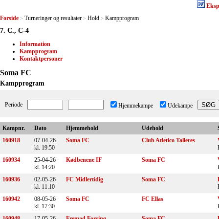
Eksp
Forside
Turneringer og resultater
Hold
Kampprogram
>
>
>
7. C., C-4
Information
Kampprogram
Kontaktpersoner
Soma FC
Kampprogram
Periode
Hjemmekampe
Udekampe
Kampnr.
Dato
Hjemmehold
Udehold
160918
07-04-26
Soma FC
Club Atletico Talleres
kl. 19:50
160934
25-04-26
Kødbenene IF
Soma FC
kl. 14:20
160936
02-05-26
FC Midlertidig
Soma FC
kl. 11:10
160942
08-05-26
Soma FC
FC Ellas
kl. 17:30
160948
17-05-26
Fremad Forsing
Soma FC