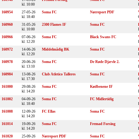
kl. 10:00
160954
27-05-26
Soma FC
Nørreport PDF
kl. 18:40
160960
31-05-26
2300 Flames IF
Soma FC
kl. 10:00
160966
07-06-26
Soma FC
Black Swans FC
kl. 12:20
160972
14-06-26
Middelmådig BK
Soma FC
kl. 12:20
160978
20-06-26
Soma FC
De Røde Djævle 2.
kl. 13:10
160984
13-08-26
Club Atletico Talleres
Soma FC
kl. 17:30
161000
29-08-26
Soma FC
Kødbenene IF
kl. 14:20
161002
04-09-26
Soma FC
FC Midlertidig
kl. 18:40
161008
12-09-26
FC Ellas
Soma FC
kl. 14:20
161014
19-09-26
Soma FC
Fremad Forsing
kl. 14:20
161020
25-09-26
Nørreport PDF
Soma FC