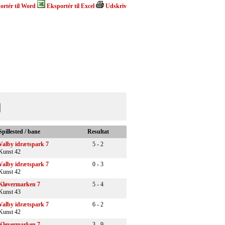
ortér til Word
Eksportér til Excel
Udskriv
Spillested / bane
Resultat
Valby idrætspark 7
5 - 2
Kunst 42
Valby idrætspark 7
0 - 3
Kunst 42
Kløvermarken 7
5 - 4
Kunst 43
Valby idrætspark 7
6 - 2
Kunst 42
Kløvermarken 7
3 - 9