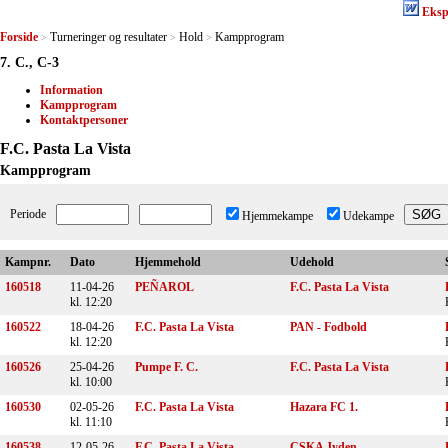
Eksp
Forside
Turneringer og resultater
Hold
Kampprogram
>
>
>
7. C., C-3
Information
Kampprogram
Kontaktpersoner
F.C. Pasta La Vista
Kampprogram
Periode
Hjemmekampe
Udekampe
Kampnr.
Dato
Hjemmehold
Udehold
160518
11-04-26
PEÑAROL
F.C. Pasta La Vista
kl. 12:20
160522
18-04-26
F.C. Pasta La Vista
PAN - Fodbold
kl. 12:20
160526
25-04-26
Pumpe F. C.
F.C. Pasta La Vista
kl. 10:00
160530
02-05-26
F.C. Pasta La Vista
Hazara FC 1.
kl. 11:10
160538
12-05-26
F.C. Pasta La Vista
CSKA Jyden