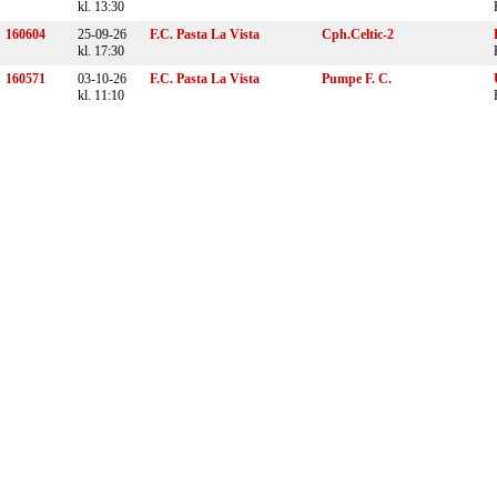
kl. 13:30
160604
25-09-26
F.C. Pasta La Vista
Cph.Celtic-2
kl. 17:30
160571
03-10-26
F.C. Pasta La Vista
Pumpe F. C.
kl. 11:10