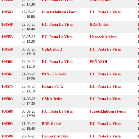
kl. 17:30
160543
17-05-26
Idrætsklubben i Form
F.C. Pasta La Vista
kl. 10:00
160548
22-05-26
F.C. Pasta La Vista
BOB United
kl. 18:40
160553
30-05-26
F.C. Pasta La Vista
Hancock Athletic
kl. 12:20
160559
06-06-26
Cph.Celtic-2
F.C. Pasta La Vista
kl. 13:10
160563
14-06-26
F.C. Pasta La Vista
PEÑAROL
kl. 11:10
160567
21-06-26
PAN - Fodbold
F.C. Pasta La Vista
kl. 12:20
160575
22-08-26
Hazara FC 1.
F.C. Pasta La Vista
kl. 13:10
160583
31-08-26
CSKA Jyden
F.C. Pasta La Vista
kl. 17:30
160588
06-09-26
F.C. Pasta La Vista
Idrætsklubben i Form
kl. 12:20
160593
11-09-26
BOB United
F.C. Pasta La Vista
kl. 18:40
160598
20-09-26
Hancock Athletic
F.C. Pasta La Vista