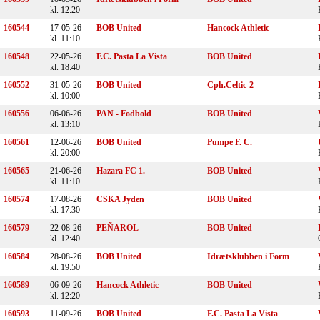
kl. 12:20
160544
17-05-26
BOB United
Hancock Athletic
kl. 11:10
160548
22-05-26
F.C. Pasta La Vista
BOB United
kl. 18:40
160552
31-05-26
BOB United
Cph.Celtic-2
kl. 10:00
160556
06-06-26
PAN - Fodbold
BOB United
kl. 13:10
160561
12-06-26
BOB United
Pumpe F. C.
kl. 20:00
160565
21-06-26
Hazara FC 1.
BOB United
kl. 11:10
160574
17-08-26
CSKA Jyden
BOB United
kl. 17:30
160579
22-08-26
PEÑAROL
BOB United
kl. 12:40
160584
28-08-26
BOB United
Idrætsklubben i Form
kl. 19:50
160589
06-09-26
Hancock Athletic
BOB United
kl. 12:20
160593
11-09-26
BOB United
F.C. Pasta La Vista