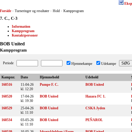
Eksp
Forside
Turneringer og resultater
Hold
Kampprogram
>
>
>
7. C., C-3
Information
Kampprogram
Kontaktpersoner
BOB United
Kampprogram
Periode
Hjemmekampe
Udekampe
Kampnr.
Dato
Hjemmehold
Udehold
160516
11-04-26
Pumpe F. C.
BOB United
kl. 12:20
160520
17-04-26
BOB United
Hazara FC 1.
kl. 19:30
160529
25-04-26
BOB United
CSKA Jyden
kl. 11:10
160534
03-05-26
BOB United
PEÑAROL
kl. 11:10
160539
10-05-26
Idrætsklubben i Form
BOB United