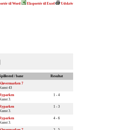
ortér til Word
Eksportér til Excel
Udskriv
Spillested / bane
Resultat
Kløvermarken 7
Kunst 43
Ryparken
1 - 4
Kunst 3.
Ryparken
1 - 3
Kunst 3.
Ryparken
4 - 6
Kunst 3.
Kløvermarken 7
2 - 5