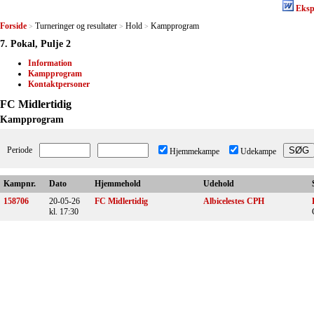
Eksp
Forside
Turneringer og resultater
Hold
Kampprogram
>
>
>
7. Pokal, Pulje 2
Information
Kampprogram
Kontaktpersoner
FC Midlertidig
Kampprogram
Periode
Hjemmekampe
Udekampe
Kampnr.
Dato
Hjemmehold
Udehold
158706
20-05-26
FC Midlertidig
Albicelestes CPH
kl. 17:30