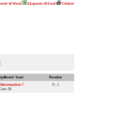
ortér til Word
Eksportér til Excel
Udskriv
Spillested / bane
Resultat
Kløvermarken 7
0 - 2
Græs 58