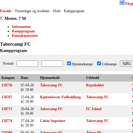
Eksp
Forside
Turneringer og resultater
Hold
Kampprogram
>
>
>
7. Mester, 7 M
Information
Kampprogram
Kontaktpersoner
Tabercamp FC
Kampprogram
Periode
Hjemmekampe
Udekampe
Kampnr.
Dato
Hjemmehold
Udehold
158756
07-04-26
Tabercamp FC
Rejseholdet
kl. 18:40
158767
13-04-26
Kjøbenhavns Fodboldlaug
Tabercamp FC
kl. 18:40
158773
20-04-26
Tabercamp FC
FC Island
kl. 18:40
158774
27-04-26
Calcio Superiore
Tabercamp FC
kl. 20:30
158780
05-05-26
Tabercamp FC
Ålenes FF