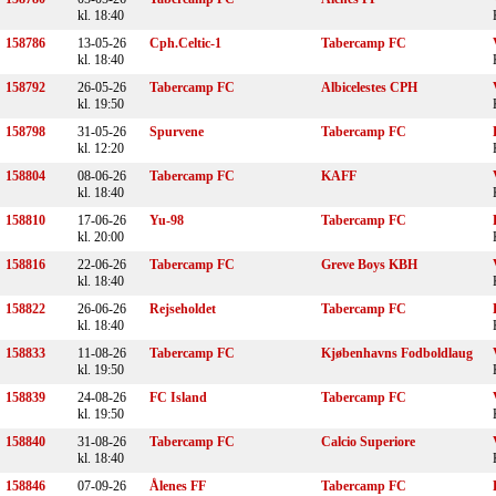
kl. 18:40
158786
13-05-26
Cph.Celtic-1
Tabercamp FC
kl. 18:40
158792
26-05-26
Tabercamp FC
Albicelestes CPH
kl. 19:50
158798
31-05-26
Spurvene
Tabercamp FC
kl. 12:20
158804
08-06-26
Tabercamp FC
KAFF
kl. 18:40
158810
17-06-26
Yu-98
Tabercamp FC
kl. 20:00
158816
22-06-26
Tabercamp FC
Greve Boys KBH
kl. 18:40
158822
26-06-26
Rejseholdet
Tabercamp FC
kl. 18:40
158833
11-08-26
Tabercamp FC
Kjøbenhavns Fodboldlaug
kl. 19:50
158839
24-08-26
FC Island
Tabercamp FC
kl. 19:50
158840
31-08-26
Tabercamp FC
Calcio Superiore
kl. 18:40
158846
07-09-26
Ålenes FF
Tabercamp FC