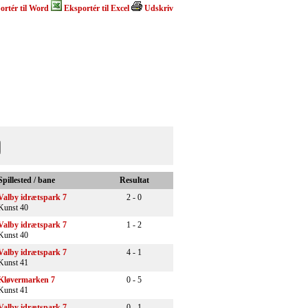
ortér til Word
Eksportér til Excel
Udskriv
Spillested / bane
Resultat
Valby idrætspark 7
2 - 0
Kunst 40
Valby idrætspark 7
1 - 2
Kunst 40
Valby idrætspark 7
4 - 1
Kunst 41
Kløvermarken 7
0 - 5
Kunst 41
Valby idrætspark 7
0 - 1