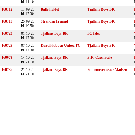
kl. 11:10
160712
17-09-26
Balletholdet
Tjallans Boys BK
kl. 17:30
160718
25-09-26
Stranden Fremad
Tjallans Boys BK
kl. 19:50
160723
01-10-26
Tjallans Boys BK
FC Islev
kl. 17:30
160728
07-10-26
Kondiklubben United FC
Tjallans Boys BK
kl. 17:30
160673
14-10-26
Tjallans Boys BK
B.K. Catenaccio
kl. 21:10
160736
21-10-26
Tjallans Boys BK
Fc Tømrermester Madsen
kl. 21:10