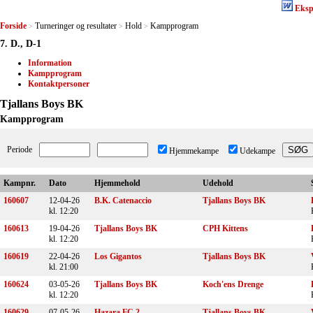
Eksp
Forside
Turneringer og resultater
Hold
Kampprogram
>
>
>
7. D., D-1
Information
Kampprogram
Kontaktpersoner
Tjallans Boys BK
Kampprogram
Periode
Hjemmekampe
Udekampe
Kampnr.
Dato
Hjemmehold
Udehold
160607
12-04-26
B.K. Catenaccio
Tjallans Boys BK
kl. 12:20
160613
19-04-26
Tjallans Boys BK
CPH Kittens
kl. 12:20
160619
22-04-26
Los Gigantos
Tjallans Boys BK
kl. 21:00
160624
03-05-26
Tjallans Boys BK
Koch'ens Drenge
kl. 12:20
160629
07-05-26
Hazara FC 2.
Tjallans Boys BK