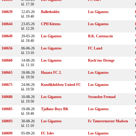
kl. 17:30
160639
12-05-26
Balletholdet
Los Gigantos
kl. 19:40
160644
23-05-26
CPH Kittens
Los Gigantos
kl. 12:20
160649
29-05-26
Los Gigantos
B.K. Catenaccio
kl. 18:40
160656
06-06-26
Los Gigantos
FC Land
kl. 13:10
160660
14-06-26
Los Gigantos
Koch'ens Drenge
kl. 11:10
160665
18-06-26
Hazara FC 2.
Los Gigantos
kl. 19:50
160675
24-06-26
Kondiklubben United FC
Los Gigantos
kl. 19:50
160680
10-08-26
Los Gigantos
Stranden Fremad
kl. 19:50
160685
19-08-26
Tjallans Boys BK
Los Gigantos
kl. 18:40
160693
30-08-26
Los Gigantos
Fc Tømrermester Madsen
kl. 11:10
160699
05-09-26
FC Islev
Los Gigantos