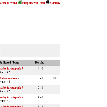
ortér til Word
Eksportér til Excel
Udskriv
Spillested / bane
Resultat
Valby idrætspark 7
4 - 0
Kunst 42
Kløvermarken 7
3 - 0
UHT
Kunst 44
Valby idrætspark 7
0 - 9
Kunst 42
Valby idrætspark 7
4 - 0
Kunst 41
Valby idrætspark 7
3 - 4