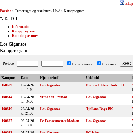
Eksp
Forside
Turneringer og resultater
Hold
Kampprogram
>
>
>
7. D., D-1
Information
Kampprogram
Kontaktpersoner
Los Gigantos
Kampprogram
Periode
Hjemmekampe
Udekampe
Kampnr.
Dato
Hjemmehold
Udehold
160609
12-04-26
Los Gigantos
Kondiklubben United FC
kl. 11:10
160614
19-04-26
Stranden Fremad
Los Gigantos
kl. 10:00
160619
22-04-26
Los Gigantos
Tjallans Boys BK
kl. 21:00
160627
02-05-26
Fc Tømrermester Madsen
Los Gigantos
kl. 13:10
160633
07-05-26
Los Gigantos
FC Islev