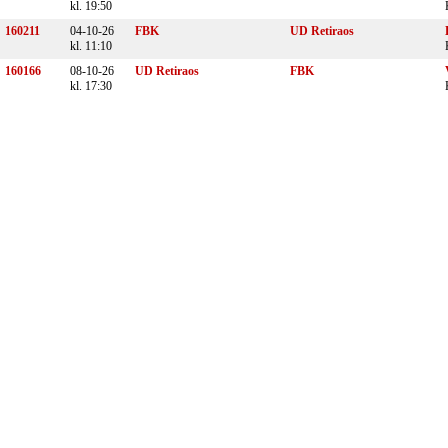
kl. 19:50
160211
04-10-26
FBK
UD Retiraos
kl. 11:10
160166
08-10-26
UD Retiraos
FBK
kl. 17:30