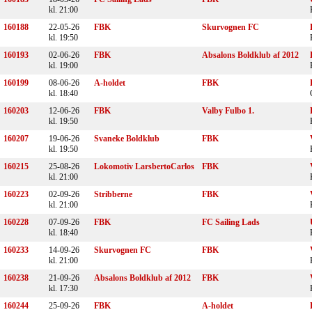
kl. 21:00
160188
22-05-26
FBK
Skurvognen FC
kl. 19:50
160193
02-06-26
FBK
Absalons Boldklub af 2012
kl. 19:00
160199
08-06-26
A-holdet
FBK
kl. 18:40
160203
12-06-26
FBK
Valby Fulbo 1.
kl. 19:50
160207
19-06-26
Svaneke Boldklub
FBK
kl. 19:50
160215
25-08-26
Lokomotiv LarsbertoCarlos
FBK
kl. 21:00
160223
02-09-26
Stribberne
FBK
kl. 21:00
160228
07-09-26
FBK
FC Sailing Lads
kl. 18:40
160233
14-09-26
Skurvognen FC
FBK
kl. 21:00
160238
21-09-26
Absalons Boldklub af 2012
FBK
kl. 17:30
160244
25-09-26
FBK
A-holdet