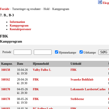
Eksp
Forside
Turneringer og resultater
Hold
Kampprogram
>
>
>
7. B., B-3
Information
Kampprogram
Kontaktpersoner
FBK
Kampprogram
Periode
Hjemmekampe
Udekampe
Kampnr.
Dato
Hjemmehold
Udehold
160158
10-04-26
Valby Fulbo 1.
FBK
kl. 19:50
160162
20-04-26
FBK
Svaneke Boldklub
kl. 20:30
160170
04-05-26
FBK
Lokomotiv LarsbertoCarlos
kl. 20:30
160178
08-05-26
FBK
Stribberne
kl. 19:50
160183
18-05-26
FC Sailing Lads
FBK