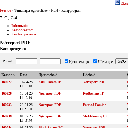
Eksp
Forside
Turneringer og resultater
Hold
Kampprogram
>
>
>
7. C., C-4
Information
Kampprogram
Kontaktpersoner
Nørreport PDF
Kampprogram
Periode
Hjemmekampe
Udekampe
Kampnr.
Dato
Hjemmehold
Udehold
160922
11-04-26
2300 Flames IF
Nørreport PDF
kl. 11:10
160928
18-04-26
Nørreport PDF
Kødbenene IF
kl. 13:10
160933
23-04-26
Nørreport PDF
Fremad Forsing
kl. 21:00
160939
01-05-26
Nørreport PDF
Middelmådig BK
kl. 18:40
160944
08-05-26
Black Swans FC
Nørreport PDF