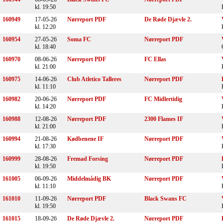
kl. 19:50
160949
17-05-26
Nørreport PDF
De Røde Djævle 2.
kl. 12:20
160954
27-05-26
Soma FC
Nørreport PDF
kl. 18:40
160970
08-06-26
Nørreport PDF
FC Ellas
kl. 21:00
160975
14-06-26
Club Atletico Talleres
Nørreport PDF
kl. 11:10
160982
20-06-26
Nørreport PDF
FC Midlertidig
kl. 14:20
160988
12-08-26
Nørreport PDF
2300 Flames IF
kl. 21:00
160994
21-08-26
Kødbenene IF
Nørreport PDF
kl. 17:30
160999
28-08-26
Fremad Forsing
Nørreport PDF
kl. 19:50
161005
06-09-26
Middelmådig BK
Nørreport PDF
kl. 11:10
161010
11-09-26
Nørreport PDF
Black Swans FC
kl. 19:50
161015
18-09-26
De Røde Djævle 2.
Nørreport PDF