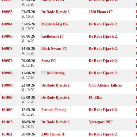
kl. 12:20
160955
23-05-26
De Røde Djævle 2.
2300 Flames IF
kl. 10:00
160961
31-05-26
Middelmådig BK
De Røde Djævle 2.
kl. 10:00
160965
06-06-26
Kødbenene IF
De Røde Djævle 2.
kl. 14:20
160973
14-06-26
Black Swans FC
De Røde Djævle 2.
kl. 12:20
160978
20-06-26
Soma FC
De Røde Djævle 2.
kl. 13:10
160985
11-08-26
FC Midlertidig
De Røde Djævle 2.
kl. 17:30
160990
22-08-26
De Røde Djævle 2.
Club Atletico Talleres
kl. 10:00
161003
05-09-26
De Røde Djævle 2.
FC Ellas
kl. 12:20
161009
12-09-26
Fremad Forsing
De Røde Djævle 2.
kl. 12:20
161015
18-09-26
De Røde Djævle 2.
Nørreport PDF
kl. 18:40
161021
26-09-26
2300 Flames IF
De Røde Djævle 2.