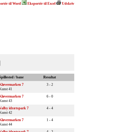
ortér til Word
Eksportér til Excel
Udskriv
Spillested / bane
Resultat
Kløvermarken 7
3 - 2
Kunst 41
Kløvermarken 7
6 - 0
Kunst 43
Valby idrætspark 7
4 - 4
Kunst 42
Kløvermarken 7
1 - 4
Kunst 44
Valby idrætspark 7
4 - 2