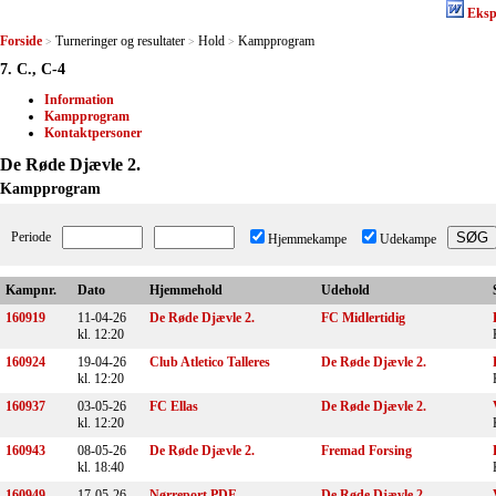
Eksp
Forside
Turneringer og resultater
Hold
Kampprogram
>
>
>
7. C., C-4
Information
Kampprogram
Kontaktpersoner
De Røde Djævle 2.
Kampprogram
Periode
Hjemmekampe
Udekampe
Kampnr.
Dato
Hjemmehold
Udehold
160919
11-04-26
De Røde Djævle 2.
FC Midlertidig
kl. 12:20
160924
19-04-26
Club Atletico Talleres
De Røde Djævle 2.
kl. 12:20
160937
03-05-26
FC Ellas
De Røde Djævle 2.
kl. 12:20
160943
08-05-26
De Røde Djævle 2.
Fremad Forsing
kl. 18:40
160949
17-05-26
Nørreport PDF
De Røde Djævle 2.