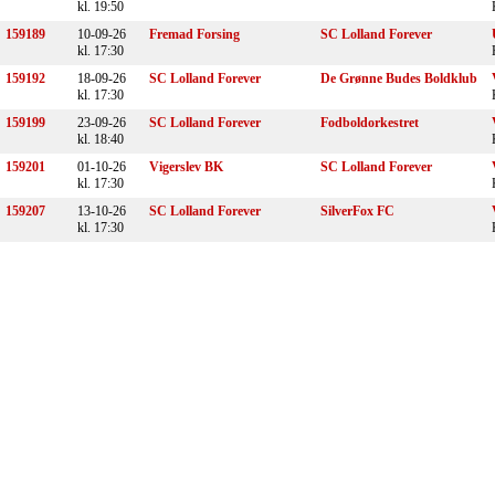
kl. 19:50
159189
10-09-26
Fremad Forsing
SC Lolland Forever
kl. 17:30
159192
18-09-26
SC Lolland Forever
De Grønne Budes Boldklub
kl. 17:30
159199
23-09-26
SC Lolland Forever
Fodboldorkestret
kl. 18:40
159201
01-10-26
Vigerslev BK
SC Lolland Forever
kl. 17:30
159207
13-10-26
SC Lolland Forever
SilverFox FC
kl. 17:30