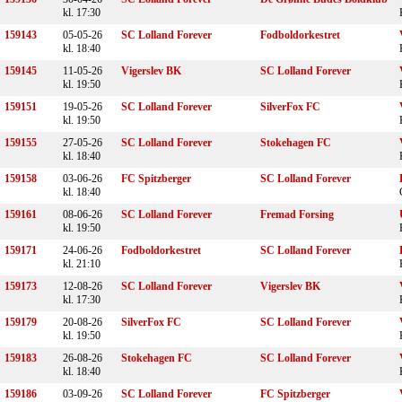
kl. 17:30
159143
05-05-26
SC Lolland Forever
Fodboldorkestret
kl. 18:40
159145
11-05-26
Vigerslev BK
SC Lolland Forever
kl. 19:50
159151
19-05-26
SC Lolland Forever
SilverFox FC
kl. 19:50
159155
27-05-26
SC Lolland Forever
Stokehagen FC
kl. 18:40
159158
03-06-26
FC Spitzberger
SC Lolland Forever
kl. 18:40
159161
08-06-26
SC Lolland Forever
Fremad Forsing
kl. 19:50
159171
24-06-26
Fodboldorkestret
SC Lolland Forever
kl. 21:10
159173
12-08-26
SC Lolland Forever
Vigerslev BK
kl. 17:30
159179
20-08-26
SilverFox FC
SC Lolland Forever
kl. 19:50
159183
26-08-26
Stokehagen FC
SC Lolland Forever
kl. 18:40
159186
03-09-26
SC Lolland Forever
FC Spitzberger