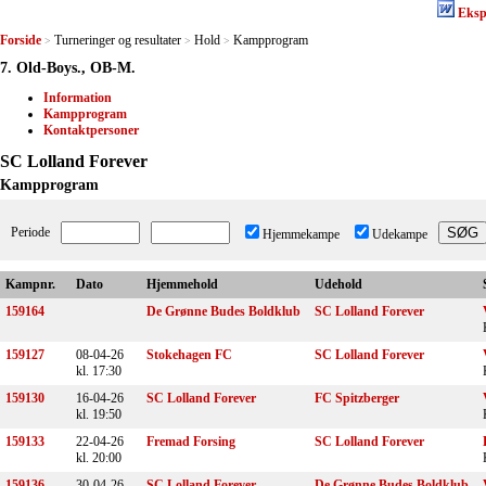
Eksp
Forside
Turneringer og resultater
Hold
Kampprogram
>
>
>
7. Old-Boys., OB-M.
Information
Kampprogram
Kontaktpersoner
SC Lolland Forever
Kampprogram
Periode
Hjemmekampe
Udekampe
Kampnr.
Dato
Hjemmehold
Udehold
159164
De Grønne Budes Boldklub
SC Lolland Forever
159127
08-04-26
Stokehagen FC
SC Lolland Forever
kl. 17:30
159130
16-04-26
SC Lolland Forever
FC Spitzberger
kl. 19:50
159133
22-04-26
Fremad Forsing
SC Lolland Forever
kl. 20:00
159136
30-04-26
SC Lolland Forever
De Grønne Budes Boldklub