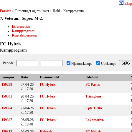
Eksp
Forside
Turneringer og resultater
Hold
Kampprogram
>
>
>
7. Veteran., Super. M-2.
Information
Kampprogram
Kontaktpersoner
FC Hybris
Kampprogram
Periode
Hjemmekampe
Udekampe
Kampnr.
Dato
Hjemmehold
Udehold
159298
07-04-26
FC Hybris
FC Pastis
kl. 17:30
159301
20-04-26
FC Hybris
Trianglens
kl. 17:30
159304
27-04-26
FC Hybris
Cph. Celtic
kl. 17:30
159307
06-05-26
FC Hybris
Lokomotivo
kl. 18:40
159315
20-05-26
Hakoah
FC Hybris