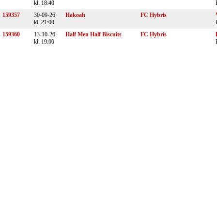
kl. 18:40
159357
30-09-26
Hakoah
FC Hybris
kl. 21:00
159360
13-10-26
Half Men Half Biscuits
FC Hybris
kl. 19:00